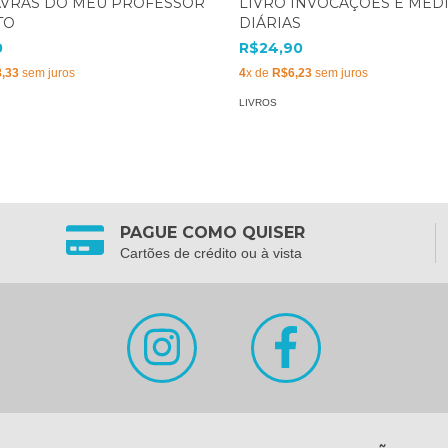
AVRAS DO MEU PROFESSOR
LIVRO INVOCAÇÕES E MED
TO
DIÁRIAS
0
R$24,90
,33
sem juros
4
x de
R$6,23
sem juros
LIVROS
PAGUE COMO QUISER
Cartões de crédito ou à vista