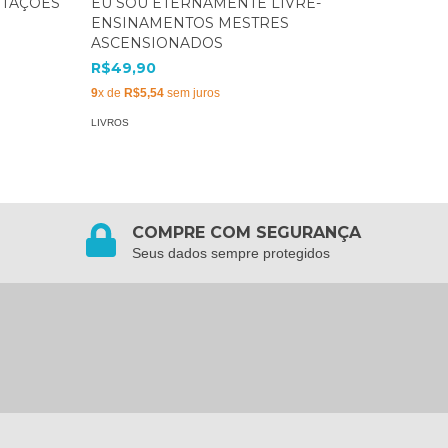
ITAÇÕES
EU SOU ETERNAMENTE LIVRE-
LIVRO 
ENSINAMENTOS MESTRES
R$39,9
ASCENSIONADOS
7
x de
R$5
R$49,90
LIVROS
9
x de
R$5,54
sem juros
LIVROS
COMPRE COM SEGURANÇA
Seus dados sempre protegidos