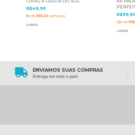
LIVRO A GRUTA DO SOL
AS PAL
PERFEI
R$49,90
R$99,9
9
x de
R$5,54
sem juros
12
x de
R$8
LIVROS
LIVROS
ENVIAMOS SUAS COMPRAS
Entrega em todo o país