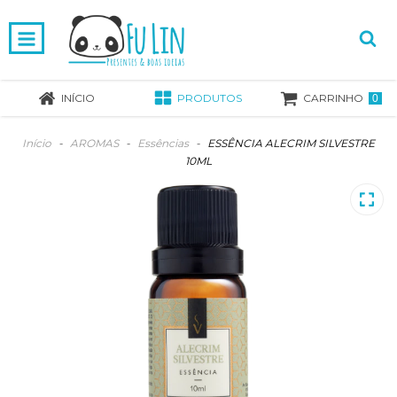
INÍCIO
PRODUTOS
CARRINHO
0
Início
-
AROMAS
-
Essências
-
ESSÊNCIA ALECRIM SILVESTRE
10ML