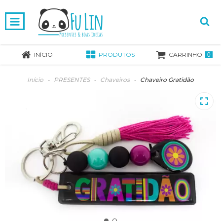
INÍCIO
PRODUTOS
CARRINHO
0
Início
-
PRESENTES
-
Chaveiros
-
Chaveiro Gratidão